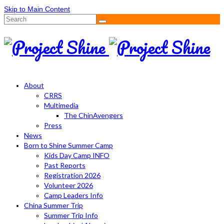
Skip to Main Content
Search
for:
About
CRRS
Multimedia
The ChinAvengers
Press
News
Born to Shine Summer Camp
Kids Day Camp INFO
Past Reports
Registration 2026
Volunteer 2026
Camp Leaders Info
China Summer Trip
Summer Trip Info