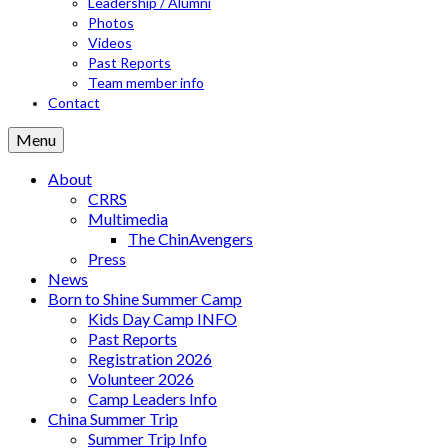
Leadership / Alumni
Photos
Videos
Past Reports
Team member info
Contact
Menu
About
CRRS
Multimedia
The ChinAvengers
Press
News
Born to Shine Summer Camp
Kids Day Camp INFO
Past Reports
Registration 2026
Volunteer 2026
Camp Leaders Info
China Summer Trip
Summer Trip Info